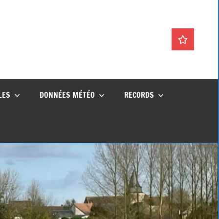
La
météo
en
direct
LES
DONNÉES MÉTÉO
RECORDS