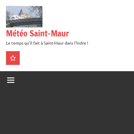
Aller
au
contenu
Météo Saint-Maur
Le temps qu'il fait à Saint-Maur dans l'Indre !
La
météo
en
direct