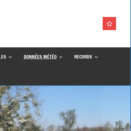
La
météo
en
direct
LES
DONNÉES MÉTÉO
RECORDS