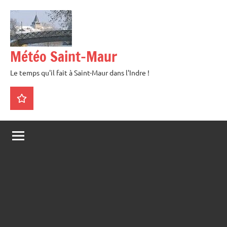
Aller
au
contenu
Météo Saint-Maur
Le temps qu'il fait à Saint-Maur dans l'Indre !
La
météo
en
direct