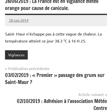
28/06/2019 : La France est en vigilance météo
orange pour cause de canicule.
28 juin 2019
Patrice
1
commentaire
Saint- Maur n’échappe pas à cette vague de chaleur. La
température atteint ce jour 38.3 °C à 16 H 25.
Vigilances
Navigation
Publication précédente
03/02/2019 : « Premier » passage des grues sur
de
Saint-Maur ?
l’article
Article suivant
02/10/2019 : Adhésion à l’association Météo
Centre