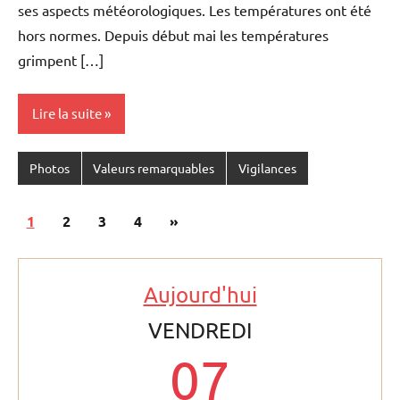
ses aspects météorologiques. Les températures ont été
hors normes. Depuis début mai les températures
grimpent […]
Lire la suite
Photos
Valeurs remarquables
Vigilances
Pagination
Articles
1
2
3
4
»
des
suivants
publications
Aujourd'hui
VENDREDI
07