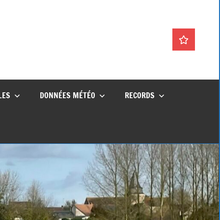
La
météo
en
direct
LES
DONNÉES MÉTÉO
RECORDS