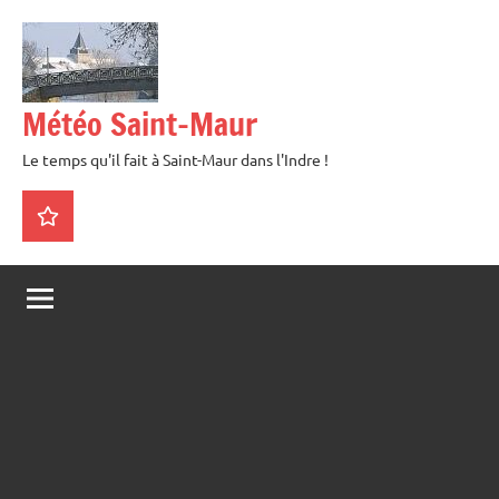
Aller
au
contenu
Météo Saint-Maur
Le temps qu'il fait à Saint-Maur dans l'Indre !
La
météo
en
direct