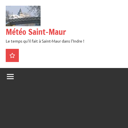
Aller
au
contenu
Météo Saint-Maur
Le temps qu'il fait à Saint-Maur dans l'Indre !
La
météo
en
direct