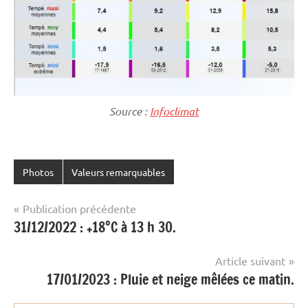
Source :
Infoclimat
Photos
Valeurs remarquables
Navigation
Publication précédente
31/12/2022 : +18°C à 13 h 30.
de
l’article
Article suivant
17/01/2023 : Pluie et neige mêlées ce matin.