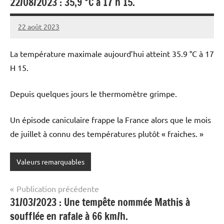
22/08/2023 : 35,9 °C à 17 h 15.
22 août 2023
Patrice
La température maximale aujourd’hui atteint 35.9 °C à 17
H 15.
Depuis quelques jours le thermomètre grimpe.
Un épisode caniculaire frappe la France alors que le mois
de juillet à connu des températures plutôt « fraiches. »
Valeurs remarquables
Navigation
Publication précédente
31/03/2023 : Une tempête nommée Mathis à
de
soufflée en rafale à 66 km/h.
l’article