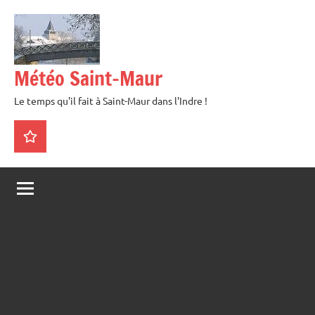
Aller
au
contenu
Météo Saint-Maur
Le temps qu'il fait à Saint-Maur dans l'Indre !
La
météo
en
direct