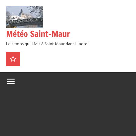
Aller
au
contenu
Météo Saint-Maur
Le temps qu'il fait à Saint-Maur dans l'Indre !
La
météo
en
direct