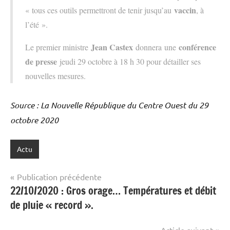
vaccin
« tous ces outils permettront de tenir jusqu’au
, à
l’été ».
Jean Castex
conférence
Le premier ministre
donnera une
de presse
jeudi 29 octobre à 18 h 30 pour détailler ses
nouvelles mesures.
Source : La Nouvelle République du Centre Ouest du 29
octobre 2020
Actu
Navigation
Publication précédente
22/10/2020 : Gros orage… Températures et débit
de
de pluie « record ».
l’article
Article suivant