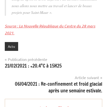
nous allons nous mettre au travail et lancer de beaux
projets pour Saint-Maur ».
Source : La Nouvelle République du Centre du 28 mars
2021.
Actu
Navigation
Publication précédente
21/02/2021 : +20.4°C à 15H25
de
l’article
Article suivant
06/04/2021 : Re-confinement et froid glacial
après une semaine estivale.