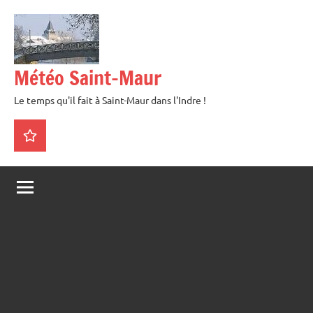
Aller
au
contenu
Météo Saint-Maur
Le temps qu'il fait à Saint-Maur dans l'Indre !
La
météo
en
direct