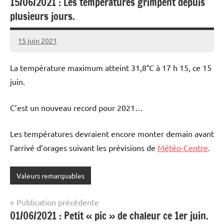
15/06/2021 : Les températures grimpent depuis
plusieurs jours.
15 juin 2021
Patrice
La température maximum atteint 31,8°C à 17 h 15, ce 15
juin.
C’est un nouveau record pour 2021…
Les températures devraient encore monter demain avant
l’arrivé d’orages suivant les prévisions de
Météo-Centre
.
Valeurs remarquables
Navigation
Publication précédente
01/06/2021 : Petit « pic » de chaleur ce 1er juin.
de